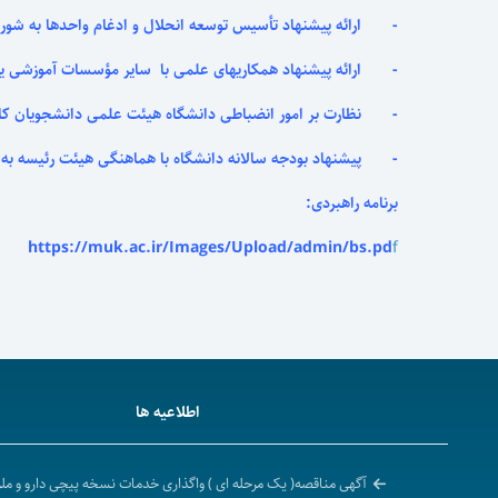
- ارائه پیشنهاد تأسیس توسعه انحلال و ادغام واحدها به شورا
- ارائه پیشنهاد همکاریهای علمی با سایر مؤسسات آموزشی یا 
- نظارت بر امور انضباطی دانشگاه هیئت علمی دانشجویان کار
- پیشنهاد بودجه سالانه دانشگاه با هماهنگی هیئت رئیسه به 
برنامه راهبردی:
https://muk.ac.ir/Images/Upload/admin/bs.pd
f
اطلاعیه ها
آگهی مناقصه( یک مرحله ای ) واگذاری خدمات نسخه پیچی دارو و م