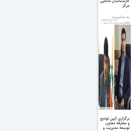
کارشناسان مامایی
مرکز
به مناسبت
1405/02/15
16اردیبهشت روز
جهانی ماما از
کارشناسان مامایی
مرکز تقدیر به عمل
آمد.
برگزاری آیین تودیع
و معارفه معاون
توسعه مدیریت و