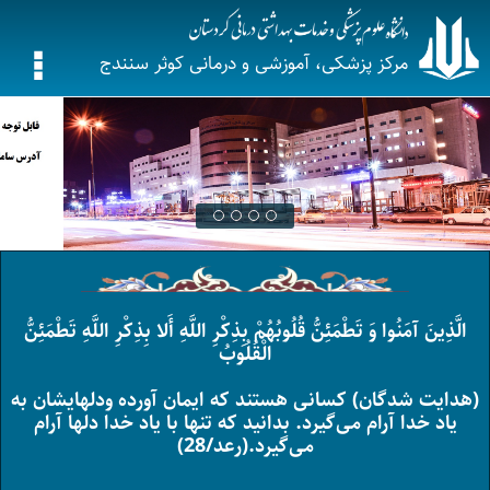
مرکز پزشکی، آموزشی و درمانی کوثر سنندج
الَّذِینَ آمَنُوا وَ تَطْمَئِنُّ قُلُوبُهُمْ بِذِکْرِ اللَّهِ أَلا بِذِکْرِ اللَّهِ تَطْمَئِنُّ
الْقُلُوبُ
(هدایت شدگان) کسانى هستند که ایمان آورده ودلهایشان به
یاد خدا آرام مى‌گیرد. بدانید که تنها با یاد خدا دلها آرام
مى‌گیرد.(رعد/28)