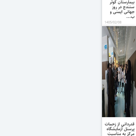
بیمارستان کوثر
سنندج در روز
جهانی ایمنی و
ب...
1405/02/08
همزمان با
فرارسیدن 8
اردیبهشت، روز
جهانی ایمنی و
بهداشت حرفه ای
از کارکنان شاغل
در واحد بهداشت
حرفه ای
بیمارستان کوثر
سنندج با ح...
قدردانی از زحمات
پرسنل آزمایشگاه
مرکز به مناسبت