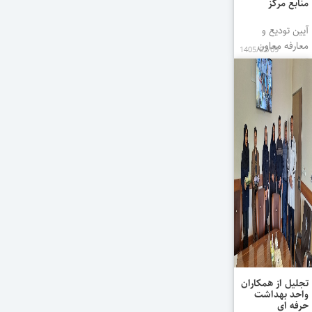
منابع مرکز
آیین تودیع و
معارفه معاون
1405/02/09
توسعه مدیریت و
منابع مرکز با
حضور رئیس و
معاونین مرکز و
جمعی از همکاران
برگزار گردید. ...
تجلیل از همکاران
واحد بهداشت
حرفه ای